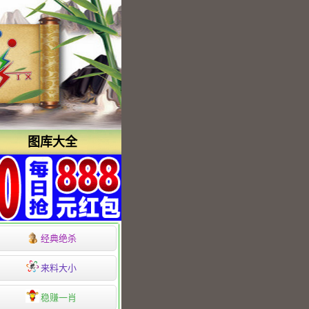
图库大全
经典绝杀
来料大小
稳赚一肖