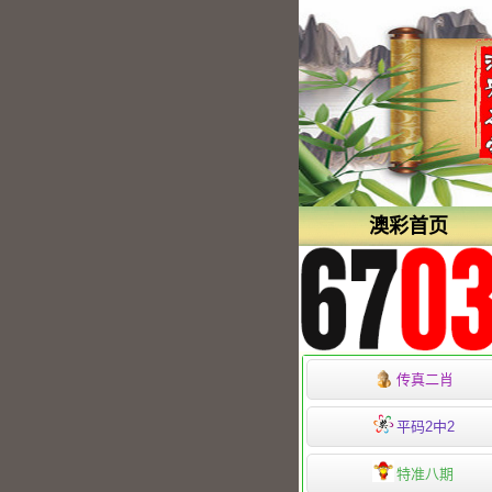
澳彩首页
传真二肖
平码2中2
特准八期