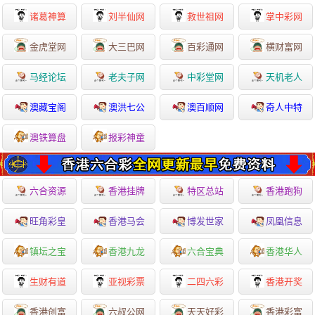
诸葛神算
刘半仙网
救世祖网
掌中彩网
金虎堂网
大三巴网
百彩通网
横财富网
马经论坛
老夫子网
中彩堂网
天机老人
澳藏宝阁
澳洪七公
澳百顺网
奇人中特
澳铁算盘
报彩神童
六合资源
香港挂牌
特区总站
香港跑狗
旺角彩皇
香港马会
博发世家
凤凰信息
镇坛之宝
香港九龙
六合宝典
香港华人
生财有道
亚视彩票
二四六彩
香港开奖
香港创富
六叔公网
天天好彩
香港彩富